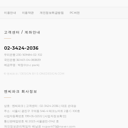
이용안내
이용약관
개인정보취급방침
PC버전
고객센터 / 계좌안내
02-3424-2036
우리은행 230-169484-02-102
국민은행 361401-04-083839
예금주명 : 박정수(n.c park)
© 엔씨파크 / DESIGN BY
E-ONEDESIGN.COM
엔씨파크 회사정보
상호 : 엔씨파크 | 고객센터 : 02-3424-2036 | 대표 손대승
주소 : 서울시 광진구 구의동 546-4 테크노마트 2층 C-100호
사업자등록번호 199-05-02512
[사업자정보확인]
통신판매업번호 제 2023-서울광진-0142 호
개인정보관리책임자 배남권
ncpark75@naver.com