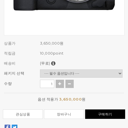
상품가
3,650,000
원
적립금
10,000point
배송비
(무료)
패키지 선택
수량
옵션 적용가
3,650,000
원
관심상품
장바구니
구매하기