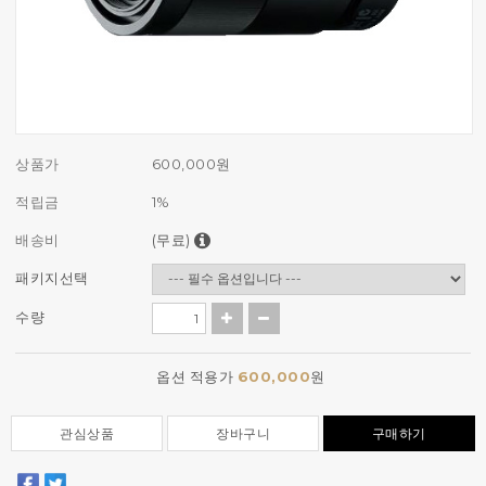
상품가
600,000
원
적립금
1%
배송비
(무료)
패키지선택
수량
옵션 적용가
600,000
원
관심상품
장바구니
구매하기