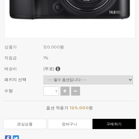
상품가
120,000
원
적립금
1%
배송비
(무료)
패키지 선택
수량
옵션 적용가
120,000
원
관심상품
장바구니
구매하기