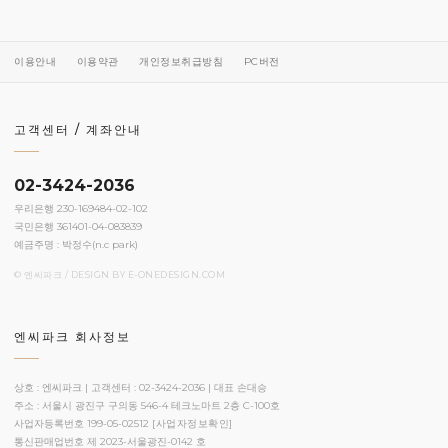
이용안내
이용약관
개인정보취급방침
PC버전
고객센터 / 계좌안내
02-3424-2036
우리은행 230-169484-02-102
국민은행 361401-04-083839
예금주명 : 박정수(n.c park)
© 엔씨파크 / DESIGN BY
E-ONEDESIGN.COM
엔씨파크 회사정보
상호 : 엔씨파크 | 고객센터 : 02-3424-2036 | 대표 손대승
주소 : 서울시 광진구 구의동 546-4 테크노마트 2층 C-100호
사업자등록번호 199-05-02512
[사업자정보확인]
통신판매업번호 제 2023-서울광진-0142 호