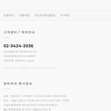
이용안내
이용약관
개인정보취급방침
PC버전
고객센터 / 계좌안내
02-3424-2036
우리은행 230-169484-02-102
국민은행 361401-04-083839
예금주명 : 박정수(n.c park)
© 엔씨파크 / DESIGN BY
E-ONEDESIGN.COM
엔씨파크 회사정보
상호 : 엔씨파크 | 고객센터 : 02-3424-2036 | 대표 손대승
주소 : 서울시 광진구 구의동 546-4 테크노마트 2층 C-100호
사업자등록번호 199-05-02512
[사업자정보확인]
통신판매업번호 제 2023-서울광진-0142 호