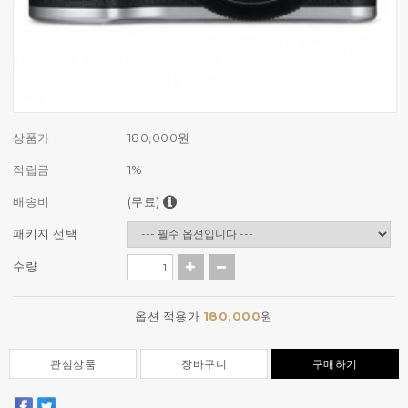
상품가
180,000
원
적립금
1%
배송비
(무료)
패키지 선택
수량
옵션 적용가
180,000
원
관심상품
장바구니
구매하기