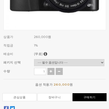
상품가
260,000
원
적립금
1%
배송비
(무료)
패키지 선택
수량
옵션 적용가
260,000
원
관심상품
장바구니
구매하기