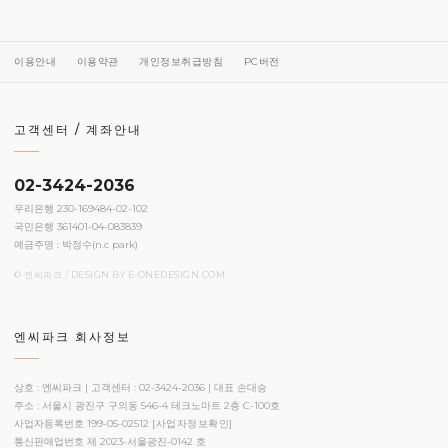
이용안내
이용약관
개인정보취급방침
PC버전
고객센터 / 계좌안내
02-3424-2036
우리은행 230-169484-02-102
국민은행 361401-04-083839
예금주명 : 박정수(n.c park)
© 엔씨파크 / DESIGN BY
E-ONEDESIGN.COM
엔씨파크 회사정보
상호 : 엔씨파크 | 고객센터 : 02-3424-2036 | 대표 손대승
주소 : 서울시 광진구 구의동 546-4 테크노마트 2층 C-100호
사업자등록번호 199-05-02512
[사업자정보확인]
통신판매업번호 제 2023-서울광진-0142 호