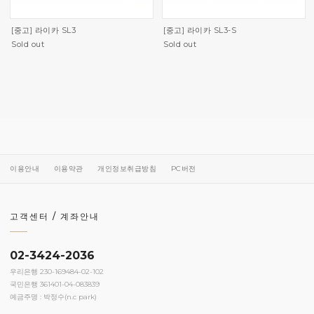
[중고] 라이카 SL3
[중고] 라이카 SL3-S
Sold out
Sold out
이용안내
이용약관
개인정보취급방침
PC버전
고객센터 / 계좌안내
02-3424-2036
우리은행 230-169484-02-102
국민은행 361401-04-083839
예금주명 : 박정수(n.c park)